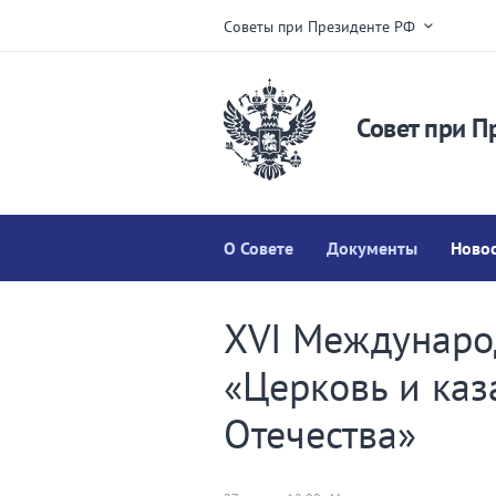
Советы при Президенте РФ
Совет при П
О Совете
Документы
Ново
XVI Междунаро
«Церковь и каз
Отечества»