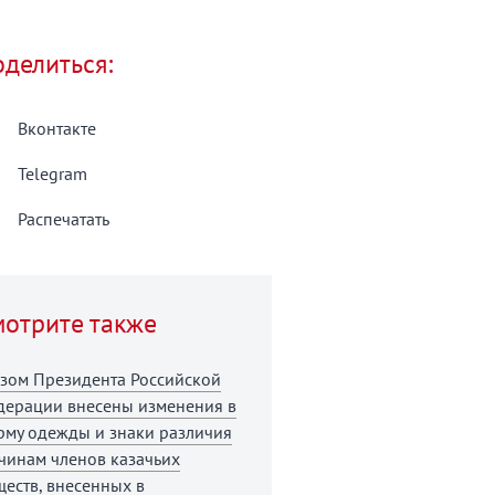
делиться:
Вконтакте
Telegram
Распечатать
отрите также
азом Президента Российской
дерации внесены изменения в
рму одежды и знаки различия
чинам членов казачьих
еств, внесенных в