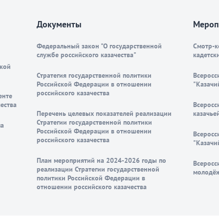
Документы
Мероп
Федеральный закон "О государственной
Смотр-к
службе российского казачества"
кадетск
ской
Стратегия государственной политики
Всеросс
Российской Федерации в отношении
"Казачи
российского казачества
енте
ества
Всеросс
Перечень целевых показателей реализации
казачье
Стратегии государственной политики
па
Российской Федерации в отношении
Всеросс
российского казачества
"Казачи
План мероприятий на 2024-2026 годы по
Всеросс
реализации Стратегии государственной
молодё
политики Российской Федерации в
отношении российского казачества