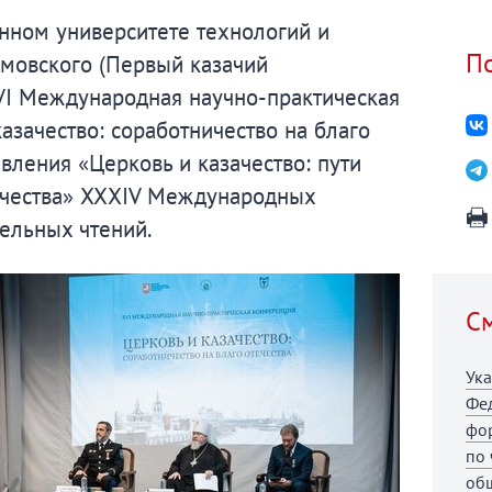
нном университете технологий и
По
умовского (Первый казачий
XVI Международная научно-практическая
азачество: соработничество на благо
вления «Церковь и казачество: пути
ичества» XXХIV Международных
ельных чтений.
См
Ук
Фе
фо
по 
общ