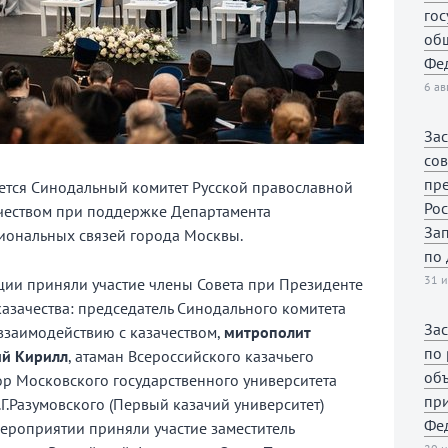
гос
общ
Фе
6 ав
За
со
пре
ется Синодальный комитет Русской православной
Рос
ачеством при поддержке Департамента
За
иональных связей города Москвы.
по 
31 и
ии приняли участие члены Совета при Президенте
азачества: председатель Синодального комитета
За
взаимодействию с казачеством,
митрополит
по
ий Кирилл
, атаман Всероссийского казачьего
об
тор Московского государственного университета
пр
Г.Разумовского (Первый казачий университет)
Фед
 мероприятии приняли участие заместитель