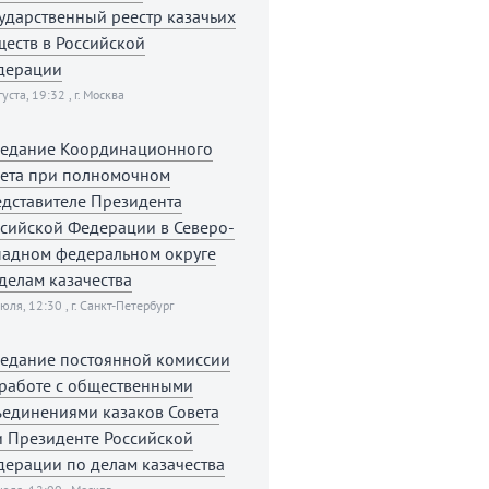
ударственный реестр казачьих
еств в Российской
дерации
густа, 19:32 , г. Москва
седание Координационного
вета при полномочном
дставителе Президента
сийской Федерации в Северо-
падном федеральном округе
делам казачества
юля, 12:30 , г. Санкт-Петербург
седание постоянной комиссии
 работе с общественными
ъединениями казаков Совета
и Президенте Российской
ерации по делам казачества