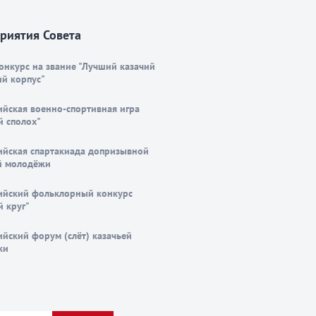
риятия Совета
онкурс на звание "Лучший казачий
ий корпус"
ийская военно-спортивная игра
й сполох"
ийская спартакиада допризывной
й молодёжи
ийский фольклорный конкурс
й круг"
ийский форум (слёт) казачьей
жи